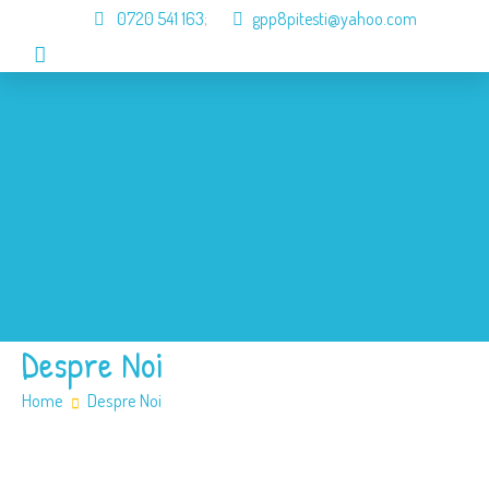
0720 541 163
;
gpp8pitesti@yahoo.com
Acasa
Despre Noi
Organizare
Informari
Galerie
Contact
Despre Noi
Home
Despre Noi