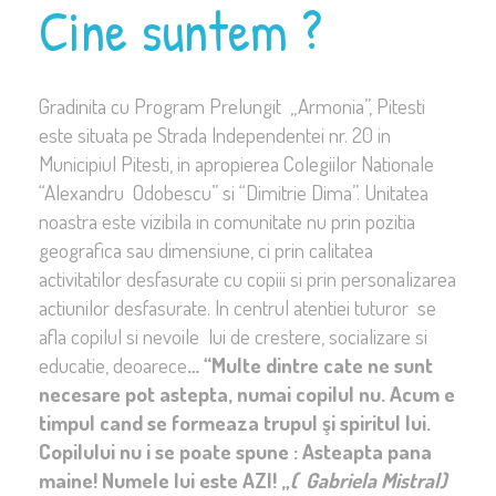
Cine suntem ?
Gradinita cu Program Prelungit „Armonia”, Pitesti
este situata pe Strada Independentei nr. 20 in
Municipiul Pitesti, in apropierea Colegiilor Nationale
“Alexandru Odobescu” si “Dimitrie Dima”. Unitatea
noastra este vizibila in comunitate nu prin pozitia
geografica sau dimensiune, ci prin calitatea
activitatilor desfasurate cu copiii si prin personalizarea
actiunilor desfasurate. In centrul atentiei tuturor se
afla copilul si nevoile lui de crestere, socializare si
educatie, deoarece
… “Multe dintre cate ne sunt
necesare pot astepta, numai copilul nu. Acum e
timpul cand se formeaza trupul şi spiritul lui.
Copilului nu i se poate spune : Asteapta pana
maine! Numele lui este AZI! „
( Gabriela Mistral)