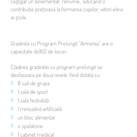
câştigat un binemeritat renume, aducând o
contribuţie preţioasă la formarea copiilor, viitori elevi
ai şcolii.
Gradinita cu Program Prelungit “Armonia” are o
capacitate de160 de locuri .
Cladirea gradinitei cu program prelungit se
desfasoara pe doua nivele, fiind dotată cu:
8 sali de grupa
1 sală de sport
1 sală festivităţi
1 minisalină artificială
un bloc alimentar
o spalatorie
1 cabinet medical