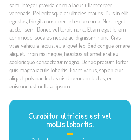
sem. Integer gravida enim a lacus ullamcorper
venenatis. Pellentesque et ultricies mauris. Duis in elit
egestas, fringilla nunc nec, interdum urna. Nunc eget
auctor sem. Donec vel turpis nunc. Etiam eget lorem
commodo, sodales neque ac, dignissim nunc. Cras
vitae vehicula lectus, eu aliquet leo. Sed congue ornare
aliquet. Proin nisi neque, faucibus sit amet erat eu,
scelerisque consectetur magna. Donec pretium tortor
quis magna iaculis lobortis. Etiam varius, sapien quis
aliquet pulvinar, lectus nisi bibendum lectus, eu
euismod est nulla ac ipsum.
Curabitur ultricies est vel
mollis lobortis.