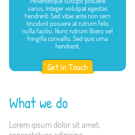
Pellentesque suscipit posuere
varius. Integer volutpat egestas
hendrerit. Sed vitae ante non sem
tincidunt posuere at rutrum felis
nulla facilisi. Nunc rutrum libero vel
fringilla convallis. Sed quis urna
hendrerit.
Get in Touch
What we do
Lorem ipsum dolor sit amet,
consectetuer adipising