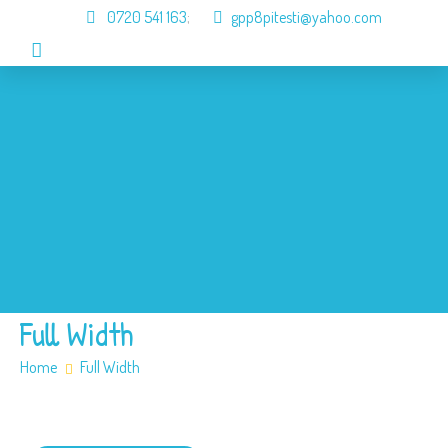
0720 541 163
;
gpp8pitesti@yahoo.com
Acasa
Despre Noi
Organizare
Informari
Galerie
Contact
Full Width
Home
Full Width