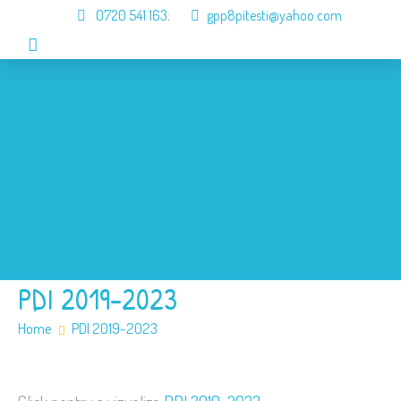
0720 541 163
;
gpp8pitesti@yahoo.com
Acasa
Despre Noi
Organizare
Informari
Galerie
Contact
PDI 2019-2023
Home
PDI 2019-2023