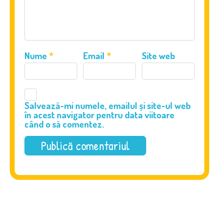
Nume
*
Email
*
Site web
Salvează-mi numele, emailul și site-ul web
în acest navigator pentru data viitoare
când o să comentez.