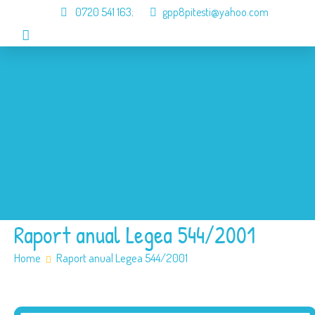
0720 541 163
;
gpp8pitesti@yahoo.com
Acasa
Despre Noi
Organizare
Informari
Galerie
Contact
Raport anual Legea 544/2001
Home
Raport anual Legea 544/2001