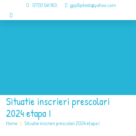
0720 541 163
;
gpp8pitesti@yahoo.com
Acasa
Despre Noi
Organizare
Informari
Galerie
Contact
Situatie inscrieri prescolari
2024 etapa I
Home
Situatie inscrieri prescolari 2024 etapa I