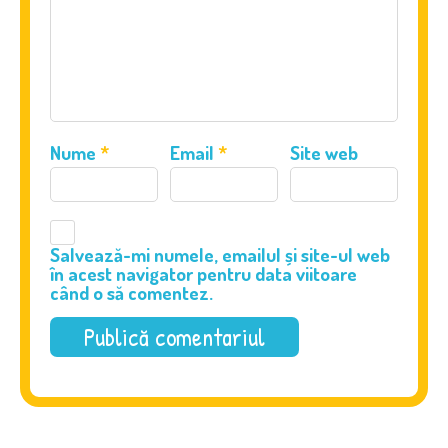
Nume
*
Email
*
Site web
Salvează-mi numele, emailul și site-ul web
în acest navigator pentru data viitoare
când o să comentez.