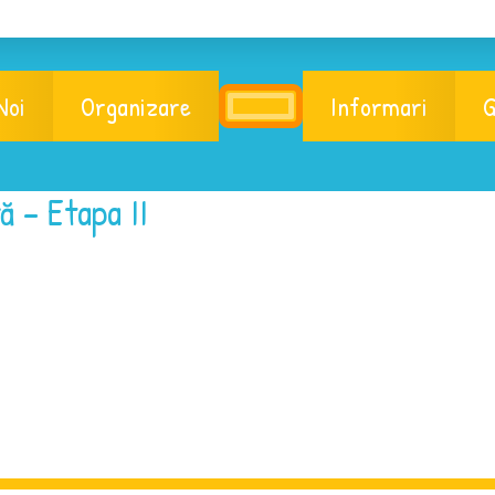
Noi
Organizare
Informari
G
ă – Etapa II