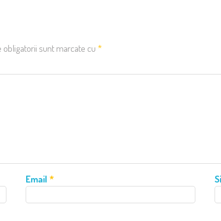
 obligatorii sunt marcate cu
*
Email
*
S