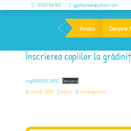
0720 541 163
;
gpp8pitesti@yahoo.com
Acasa
Despre 
Înscrierea copiilor la grădiniț
img06182026_0002
Descarcă
iunie 18, 2026
admin
Uncategorized