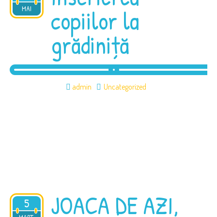
2026
MAI
copiilor la
grădiniță
admin
Uncategorized
JOACA DE AZI,
5