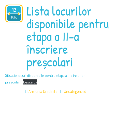
Lista locurilor
13
2025
IUN.
disponibile pentru
etapa a II-a
înscriere
preșcolari
Situatie locuri disponibile pentru etapa a II-a inscrieri
prescolari
Descarcă
Armonia Gradinita
Uncategorized