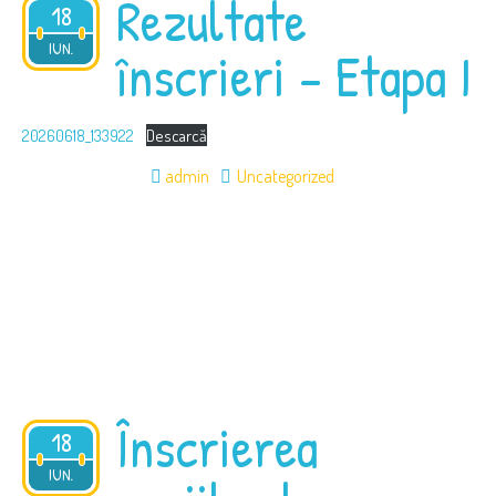
Rezultate
18
2026
IUN.
înscrieri – Etapa I
20260618_133922
Descarcă
admin
Uncategorized
Înscrierea
18
2026
IUN.