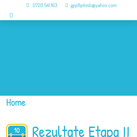
0720 541 163
;
gpp8pitesti@yahoo.com
Acasa
Despre Noi
Organizare
Informari
Galerie
Contact
Home
Rezultate Etapa II
10