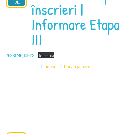
2026
IUL.
înscrieri |
Informare Etapa
III
20260710_100712
Descarcă
admin
Uncategorized