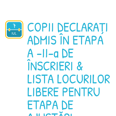
COPII DECLARAȚI
7
2025
IUL.
ADMIS ÎN ETAPA
A -II-a DE
ÎNSCRIERI &
LISTA LOCURILOR
LIBERE PENTRU
ETAPA DE