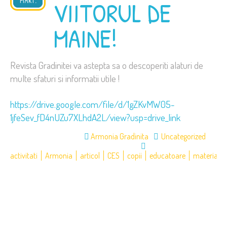
MART.
2026
VIITORUL DE
MAINE!
Revista Gradinitei va astepta sa o descoperiti alaturi de
multe sfaturi si informatii utile !
https://drive.google.com/file/d/1gZKvMW05-
1jfeSev_fD4nUZu7XLhdA2L/view?usp=drive_link
Armonia Gradinita
Uncategorized
activitati
Armonia
articol
CES
copii
educatoare
materiale