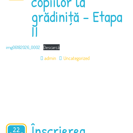
copiilor la
grădiniță – Etapa
II
img06182026_0002
Descarcă
admin
Uncategorized
Înscrierea
22