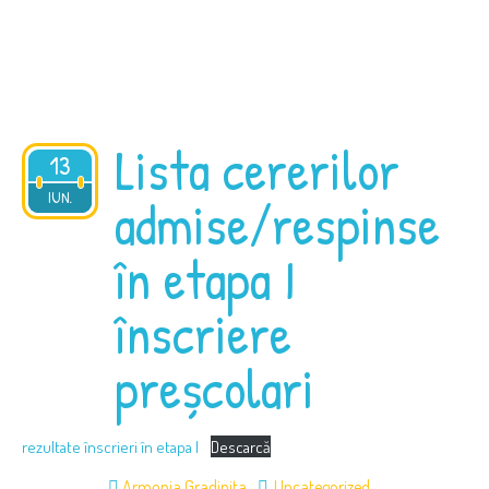
Lista cererilor
13
2025
IUN.
admise/respinse
în etapa I
înscriere
preșcolari
rezultate înscrieri în etapa I
Descarcă
Armonia Gradinita
Uncategorized