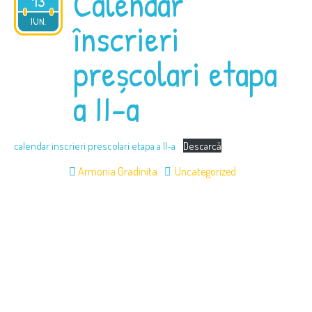
Calendar
13
2025
IUN.
înscrieri
preșcolari etapa
a II-a
calendar inscrieri prescolari etapa a II-a
Descarcă
Armonia Gradinita
Uncategorized